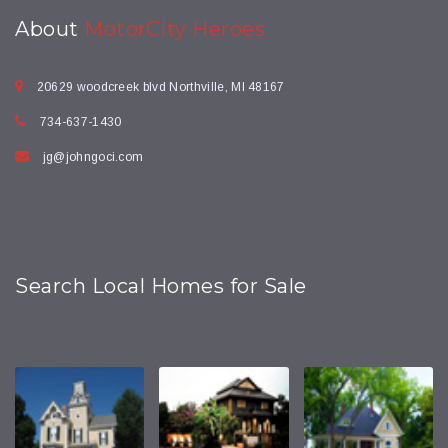
About
MotorCity Heroes
20629 woodcreek blvd Northville, MI 48167
734-637-1430
jg@johngoci.com
Search Local Homes for Sale