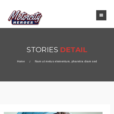
STORIES
DETAIL
Home
Nam ut metus elementum, pharetra diam sed