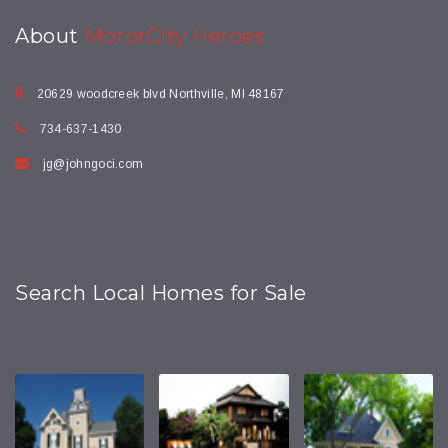
About
MotorCity Heroes
20629 woodcreek blvd Northville, MI 48167
734-637-1430
jg@johngoci.com
Search Local Homes for Sale