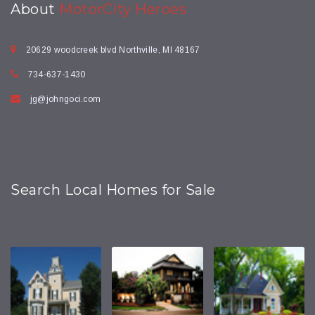
About
MotorCity Heroes
20629 woodcreek blvd Northville, MI 48167
734-637-1430
jg@johngoci.com
Search Local Homes for Sale