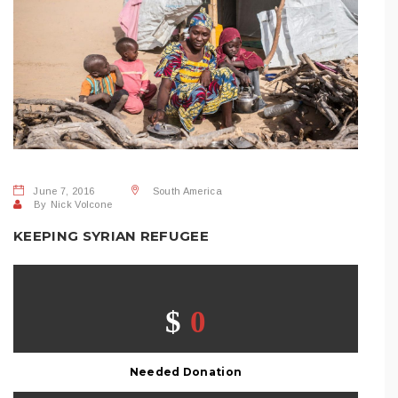
June 7, 2016
South America
By
Nick Volcone
KEEPING SYRIAN REFUGEE
SHARE THIS POST:
$
0
Needed Donation