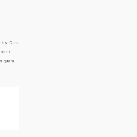
ttis. Duis
aptent
 et quam.