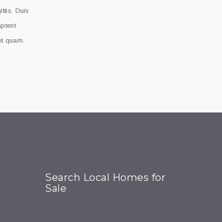
ttis. Duis
aptent
 et quam.
Search Local Homes for
Sale