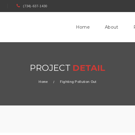
(734)-637-1430
Home
About
PROJECT
DETAIL
Home
Fighting Pollution Out