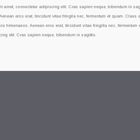
t amet, consectetur adipiscing elit. Cras sapien neque, bibendum in sagi
Aenean eros erat, tincidunt vitae fringila nec, fermentum et quam. Class 
ptos himenaeos. Aenean eros erat, tincidunt vitae fringilla nec, fermentum
ing elit. Cras sapien neque, bibendum in sagittis.