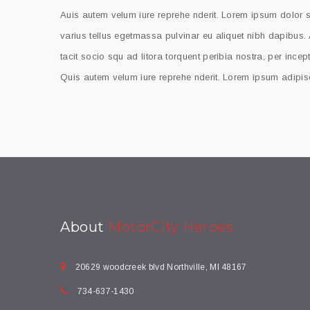
Auis autem velum iure reprehe nderit. Lorem ipsum dolor si
varius tellus egetmassa pulvinar eu aliquet nibh dapibus. 
tacit socio squ ad litora torquent peribia nostra, per ince
Quis autem velum iure reprehe nderit. Lorem ipsum adipisc
About
MotorCity Heroes
20629 woodcreek blvd Northville, MI 48167
734-637-1430