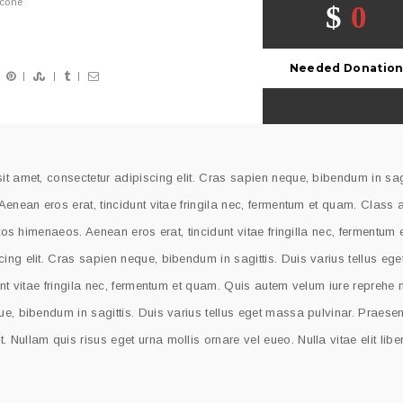
lcone
$
0
Needed Donatio
t amet, consectetur adipiscing elit. Cras sapien neque, bibendum in sagi
Aenean eros erat, tincidunt vitae fringila nec, fermentum et quam. Class 
ptos himenaeos. Aenean eros erat, tincidunt vitae fringilla nec, fermentum
ing elit. Cras sapien neque, bibendum in sagittis. Duis varius tellus eg
nt vitae fringila nec, fermentum et quam. Quis autem velum iure reprehe n
e, bibendum in sagittis. Duis varius tellus eget massa pulvinar. Praesen
Nullam quis risus eget urna mollis ornare vel eueo. Nulla vitae elit libe