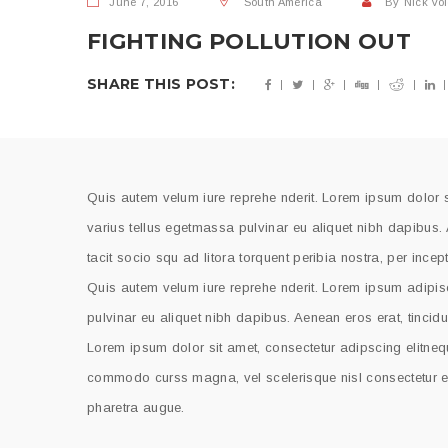
June 7, 2016
South America
By
Nick Vo
FIGHTING POLLUTION OUT
SHARE THIS POST:
Quis autem velum iure reprehe nderit. Lorem ipsum dolor si
varius tellus egetmassa pulvinar eu aliquet nibh dapibus. 
tacit socio squ ad litora torquent peribia nostra, per ince
Quis autem velum iure reprehe nderit. Lorem ipsum adipisc
pulvinar eu aliquet nibh dapibus. Aenean eros erat, tincidu
Lorem ipsum dolor sit amet, consectetur adipscing elitnequ
commodo curss magna, vel scelerisque nisl consectetur et. 
pharetra augue.