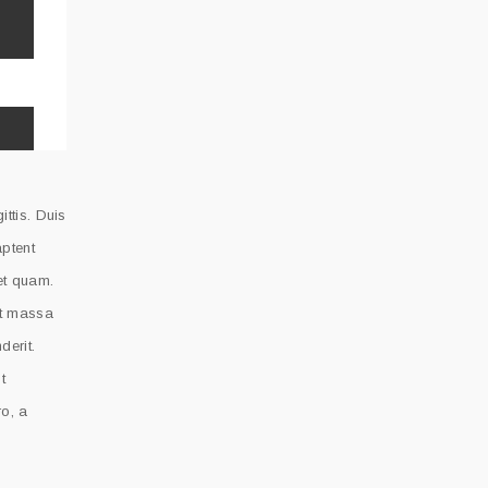
n
ttis. Duis
aptent
 et quam.
et massa
derit.
t
ro, a