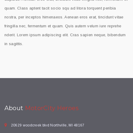
quam. Class aptent tacit socio squ ad litora torquent peribia
nostra, per inceptos himenaeos. Aenean eros erat, tincidunt vitae
fringilla nec, fermentum et quam. Quis autem velum iure reprehe
nderit. Lorem ipsum adipiscing elit. Cras sapien neque, bibendum
in sagittis.
About
MotorCity Heroes
20629 woodcreek blvd Northville, MI 48167