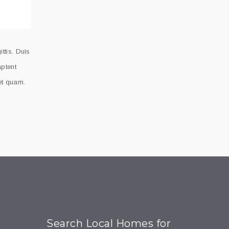
ttis. Duis
aptent
 et quam.
Search Local Homes for