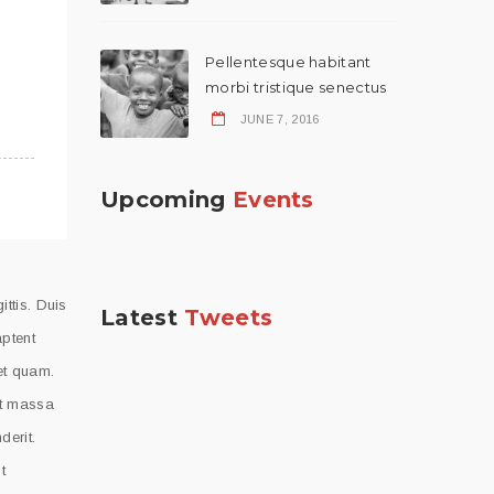
Pellentesque habitant
morbi tristique senectus
JUNE 7, 2016
Upcoming
Events
ttis. Duis
Latest
Tweets
aptent
 et quam.
et massa
derit.
t