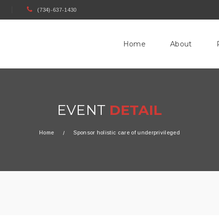
(734)-637-1430
Home
About
EVENT
DETAIL
Home
Sponsor holistic care of underprivileged