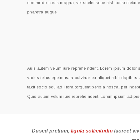
commodo curss magna, vel scelerisque nisl consectetur et. 
pharetra augue.
Auis autem velum iure reprehe nderit. Lorem ipsum dolor si
varius tellus egetmassa pulvinar eu aliquet nibh dapibus. 
tacit socio squ ad litora torquent peribia nostra, per ince
Quis autem velum iure reprehe nderit. Lorem ipsum adipisc
Dused pretium,
ligula sollicitudin
laoreet viv