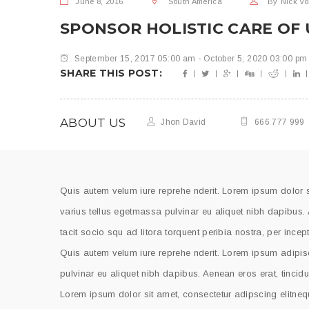
June 8, 2016
South America
By
Nick Vo
SPONSOR HOLISTIC CARE OF
September 15, 2017 05:00 am - October 5, 2020 03:00 pm
SHARE THIS POST:
ABOUT US
Jhon David
666 777 999
Quis autem velum iure reprehe nderit. Lorem ipsum dolor si
varius tellus egetmassa pulvinar eu aliquet nibh dapibus. 
tacit socio squ ad litora torquent peribia nostra, per ince
Quis autem velum iure reprehe nderit. Lorem ipsum adipisc
pulvinar eu aliquet nibh dapibus. Aenean eros erat, tincidu
Lorem ipsum dolor sit amet, consectetur adipscing elitnequ