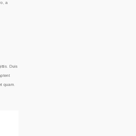
ro, a
ttis. Duis
aptent
 et quam.