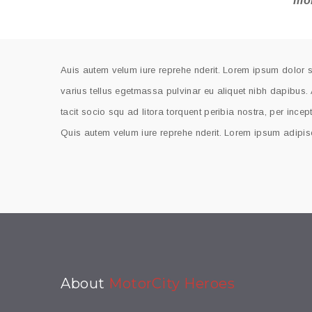
mol
Auis autem velum iure reprehe nderit. Lorem ipsum dolor si
varius tellus egetmassa pulvinar eu aliquet nibh dapibus. 
tacit socio squ ad litora torquent peribia nostra, per ince
Quis autem velum iure reprehe nderit. Lorem ipsum adipisc
About
MotorCity Heroes