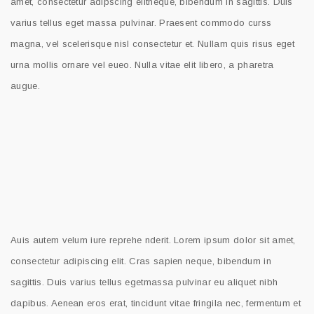
amet, consectetur adipscing elitneque, bibendum in sagittis. Duis
varius tellus eget massa pulvinar. Praesent commodo curss
magna, vel scelerisque nisl consectetur et. Nullam quis risus eget
urna mollis ornare vel eueo. Nulla vitae elit libero, a pharetra
augue.
Auis autem velum iure reprehe nderit. Lorem ipsum dolor sit amet,
consectetur adipiscing elit. Cras sapien neque, bibendum in
sagittis. Duis varius tellus egetmassa pulvinar eu aliquet nibh
dapibus. Aenean eros erat, tincidunt vitae fringila nec, fermentum et