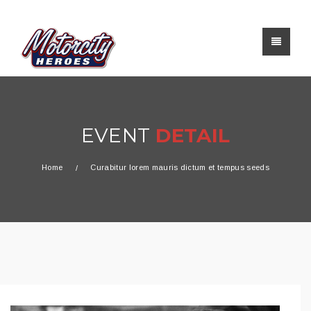
EVENT
DETAIL
Home
Curabitur lorem mauris dictum et tempus seeds