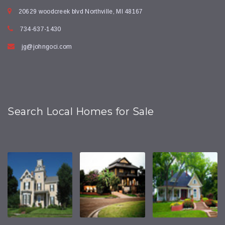
20629 woodcreek blvd Northville, MI 48167
734-637-1430
jg@johngoci.com
Search Local Homes for Sale