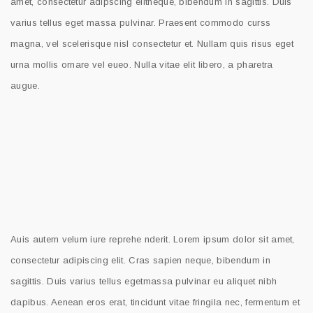
amet, consectetur adipscing elitneque, bibendum in sagittis. Duis
varius tellus eget massa pulvinar. Praesent commodo curss
magna, vel scelerisque nisl consectetur et. Nullam quis risus eget
urna mollis ornare vel eueo. Nulla vitae elit libero, a pharetra
augue.
Auis autem velum iure reprehe nderit. Lorem ipsum dolor sit amet,
consectetur adipiscing elit. Cras sapien neque, bibendum in
sagittis. Duis varius tellus egetmassa pulvinar eu aliquet nibh
dapibus. Aenean eros erat, tincidunt vitae fringila nec, fermentum et