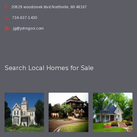
20629 woodcreek blvd Northville, MI 48167
734-637-1430
jg@johngoci.com
Search Local Homes for Sale