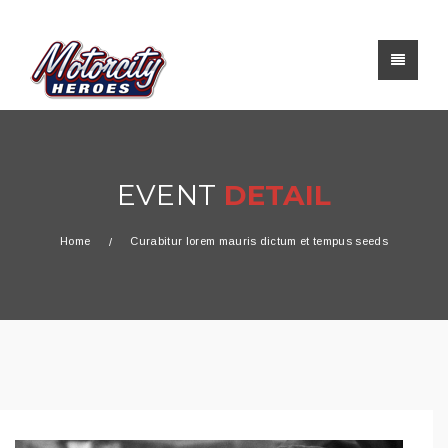
EVENT
DETAIL
Home
Curabitur lorem mauris dictum et tempus seeds